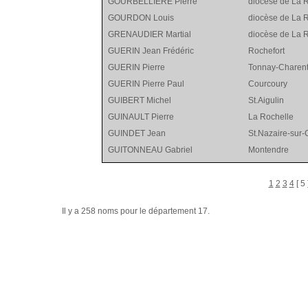
GOURBELLIERE Pierre
diocèse de La 
GOURDON Louis
diocèse de La 
GRENAUDIER Martial
diocèse de La 
GUERIN Jean Frédéric
Rochefort
GUERIN Pierre
Tonnay-Charen
GUERIN Pierre Paul
Courcoury
GUIBERT Michel
St.Aigulin
GUINAULT Pierre
La Rochelle
GUINDET Jean
St.Nazaire-sur-
GUITONNEAU Gabriel
Montendre
1
2
3
4
[ 5 
Il y a 258 noms pour le département 17.