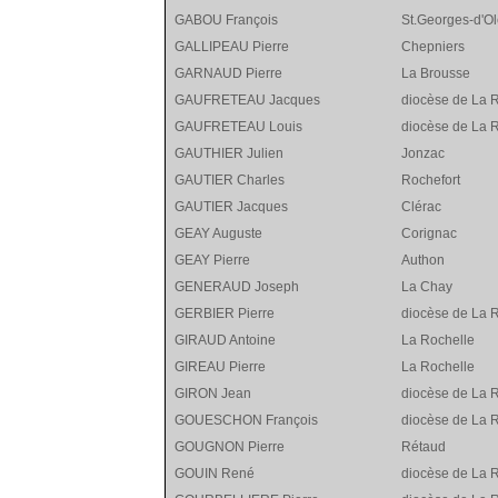
GABOU François
St.Georges-d'O
GALLIPEAU Pierre
Chepniers
GARNAUD Pierre
La Brousse
GAUFRETEAU Jacques
diocèse de La 
GAUFRETEAU Louis
diocèse de La 
GAUTHIER Julien
Jonzac
GAUTIER Charles
Rochefort
GAUTIER Jacques
Clérac
GEAY Auguste
Corignac
GEAY Pierre
Authon
GENERAUD Joseph
La Chay
GERBIER Pierre
diocèse de La 
GIRAUD Antoine
La Rochelle
GIREAU Pierre
La Rochelle
GIRON Jean
diocèse de La 
GOUESCHON François
diocèse de La 
GOUGNON Pierre
Rétaud
GOUIN René
diocèse de La 