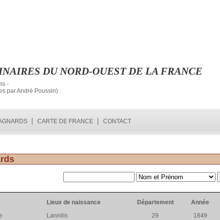
INAIRES DU NORD-OUEST DE LA FRANCE
ms -
ées par André Poussin)
BAGNARDS
CARTE DE FRANCE
CONTACT
ards
Lieux de naissance
Département
Année
e
Lannilis
29
1849