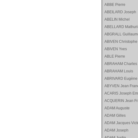
ABBE Pierre
ABEILARD Joseph
ABELIN Michel
ABELLARD Mathuri
ABGRALL Guillaum
ABIVEN Christophe
ABIVEN Yves
ABLE Pierre
ABRAHAM Charles
ABRAHAM Louis
ABRIVARD Eugène
ABYVEN Jean Fran
ACARIS Joseph Em
ACQUERIN Jean Fr
ADAM Auguste
ADAM Gilles
ADAM Jacques Vict
ADAM Joseph
ADAM Justin