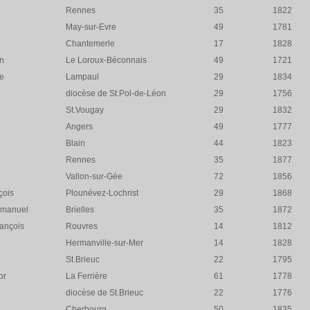
Rennes
35
1822
May-sur-Evre
49
1781
Chantemerle
17
1828
n
Le Loroux-Béconnais
49
1721
e
Lampaul
29
1834
diocèse de St.Pol-de-Léon
29
1756
St.Vougay
29
1832
Angers
49
1777
Blain
44
1823
Rennes
35
1877
Vallon-sur-Gée
72
1856
çois
Plounévez-Lochrist
29
1868
manuel
Brielles
35
1872
ançois
Rouvres
14
1812
Hermanville-sur-Mer
14
1828
St.Brieuc
22
1795
or
La Ferrière
61
1778
diocèse de St.Brieuc
22
1776
Cherbourg
50
1835