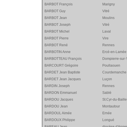
BARBOT François
Marigny
BARBOT Guy
Vitré
BARBOT Jean
Moulins
BARBOT Joseph
Vitré
BARBOT Michel
Laval
BARBOT Pierre
Vire
BARBOT René
Rennes
BARBOTIN Anne
Ercé-en-Lamée
BARBOTTEAU François
Dompierre-sur-
BARCOURT Grégoire
Poullaouen
BARDET Jean Baptiste
Courdemanche
BARDET Jean Jacques
Luçon
BARDIN Joseph
Rennes
BARDON Emmanuel
Sablé
BARDOU Jacques
St.Cyr-du-Baille
BARDOU Jean
Montautour
BARDOUL Aimée
Ernée
BARDOUX Philippe
Longué
BAREAU Jean
diocèse d'Ange