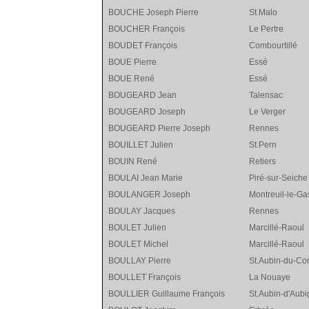
BOUCHE Joseph Pierre
St.Malo
BOUCHER François
Le Pertre
BOUDET François
Combourtillé
BOUE Pierre
Essé
BOUE René
Essé
BOUGEARD Jean
Talensac
BOUGEARD Joseph
Le Verger
BOUGEARD Pierre Joseph
Rennes
BOUILLET Julien
St.Pern
BOUIN René
Retiers
BOULAI Jean Marie
Piré-sur-Seiche
BOULANGER Joseph
Montreuil-le-Ga
BOULAY Jacques
Rennes
BOULET Julien
Marcillé-Raoul
BOULET Michel
Marcillé-Raoul
BOULLAY Pierre
St.Aubin-du-Co
BOULLET François
La Nouaye
BOULLIER Guillaume François
St.Aubin-d'Aubi