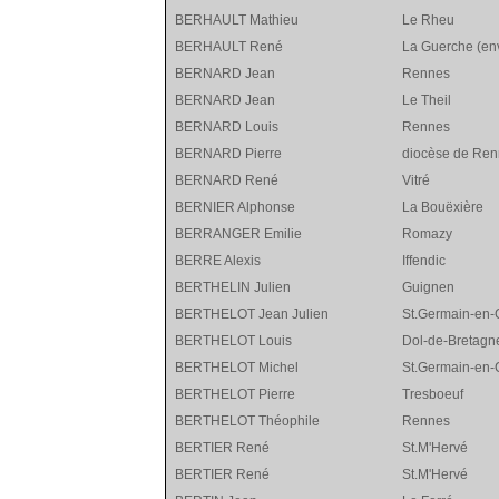
BERHAULT Mathieu
Le Rheu
BERHAULT René
La Guerche (env
BERNARD Jean
Rennes
BERNARD Jean
Le Theil
BERNARD Louis
Rennes
BERNARD Pierre
diocèse de Ren
BERNARD René
Vitré
BERNIER Alphonse
La Bouëxière
BERRANGER Emilie
Romazy
BERRE Alexis
Iffendic
BERTHELIN Julien
Guignen
BERTHELOT Jean Julien
St.Germain-en-
BERTHELOT Louis
Dol-de-Bretagn
BERTHELOT Michel
St.Germain-en-
BERTHELOT Pierre
Tresboeuf
BERTHELOT Théophile
Rennes
BERTIER René
St.M'Hervé
BERTIER René
St.M'Hervé