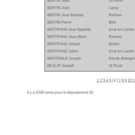
BERTIN Jean
Le Ferré
BERTIN Jean
Lassy
BERTIN Jean Baptiste
Rennes
BERTIN Pierre
Billé
BERTRAND Jean Baptiste
Ercé-en-Lamée
BERTRAND Jean Marie
Rennes
BERTRAND Joseph
Bédée
BERTRAND Julien
Ercé-en-Lamée
BERTRIAUX Joseph
Dol-de-Bretagn
BESLAY Joseph
St.Thual
1
2
3
4
5
[ 6 ]
7
8
9
10
1
Il y a 2208 noms pour le département 35.