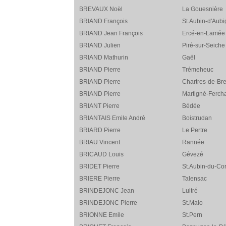
BREVAUX Noël
La Gouesnière
BRIAND François
St.Aubin-d'Aubi
BRIAND Jean François
Ercé-en-Lamée
BRIAND Julien
Piré-sur-Seiche
BRIAND Mathurin
Gaël
BRIAND Pierre
Trémeheuc
BRIAND Pierre
Chartres-de-Br
BRIAND Pierre
Martigné-Ferch
BRIANT Pierre
Bédée
BRIANTAIS Emile André
Boistrudan
BRIARD Pierre
Le Pertre
BRIAU Vincent
Rannée
BRICAUD Louis
Gévezé
BRIDET Pierre
St.Aubin-du-Co
BRIERE Pierre
Talensac
BRINDEJONC Jean
Luitré
BRINDEJONC Pierre
St.Malo
BRIONNE Emile
St.Pern